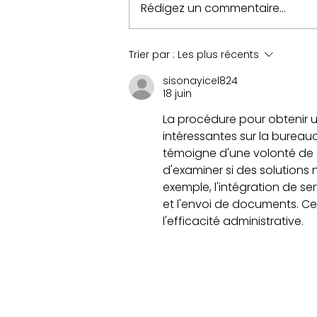
Rédigez un commentaire...
Maîtrisez la Route avec
Trier par :
Les plus récents
le Permis B en Boîte
sisonayicel824
Manuelle à l'Auto-école
18 juin
d'Olivet
La procédure pour obtenir 
intéressantes sur la bureauc
témoigne d'une volonté de sé
d'examiner si des solutions 
exemple, l'intégration de se
et l'envoi de documents. Cel
l'efficacité administrative.