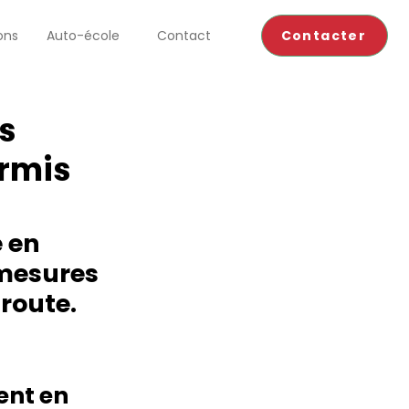
Contacter
ons
Auto-école
Contact
s
ermis
 en 
 mesures 
route. 
nt en 