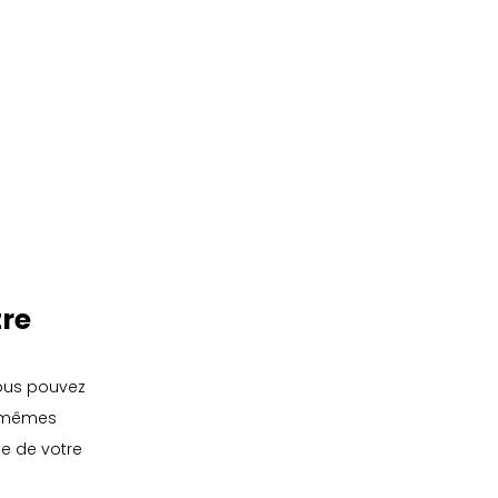
re 
ous pouvez 
s mêmes 
e de votre 