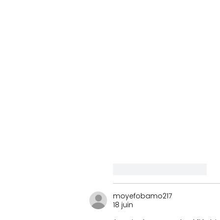
J'aime
Répondre
moyefobamo217
18 juin