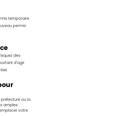
rmis temporaire 
nouveau permis 
nce
risquez des 
portant d'agir 
iel.
pour 
 préfecture ou la 
us amples 
remplacer votre 