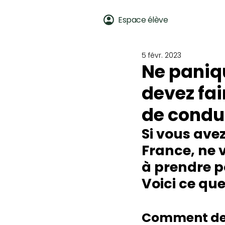
Auto-école
Espace élève
d'Olivet
5 févr. 2023
Ne paniqu
devez fai
de condui
Si vous ave
France, ne v
à prendre po
Voici ce que
Comment dem