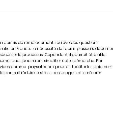
L'importance des leçons
Com
de conduite régulières
meil
pour les nouveaux
cond
conducteurs
com
un permis de remplacement soulève des questions 
ratie en France. La nécessité de fournir plusieurs docume
curiser le processus. Cependant, il pourrait être utile 
numériques pourraient simplifier cette démarche. Par 
rvices comme  paysafecard pourrait faciliter les paiement
a pourrait réduire le stress des usagers et améliorer 